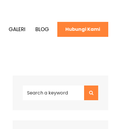
GALERI
BLOG
Hubungi Kami
Search
Search
for: