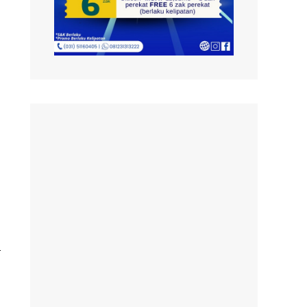
a
t
–