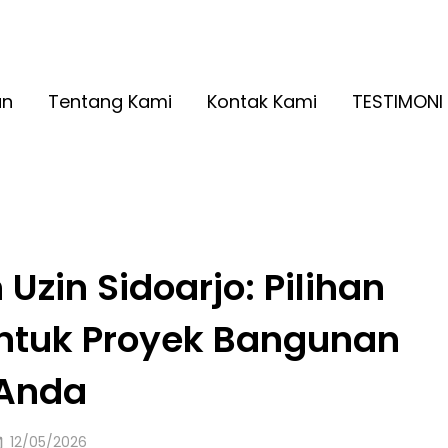
A RINGAN KUALITAS NO. 1
2026
an
Tentang Kami
Kontak Kami
TESTIMONI
 Uzin Sidoarjo: Pilihan
untuk Proyek Bangunan
Anda
Posted
12/05/2026