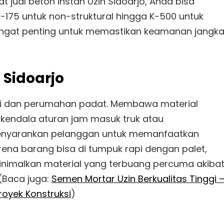
 jual beton instan Uzin Sidoarjo, Anda bisa
-175 untuk non-struktural hingga K-500 untuk
 sangat penting untuk memastikan keamanan jangk
a Sidoarjo
tri dan perumahan padat. Membawa material
terkendala aturan jam masuk truk atau
 menyarankan pelanggan untuk memanfaatkan
arena barang bisa di tumpuk rapi dengan palet,
inimalkan material yang terbuang percuma akiba
(Baca juga:
Semen Mortar Uzin Berkualitas Tinggi 
Proyek Konstruksi
)