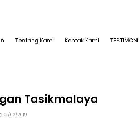
A RINGAN KUALITAS NO. 1
2026
an
Tentang Kami
Kontak Kami
TESTIMONI
ngan Tasikmalaya
Posted
01/02/2019
on