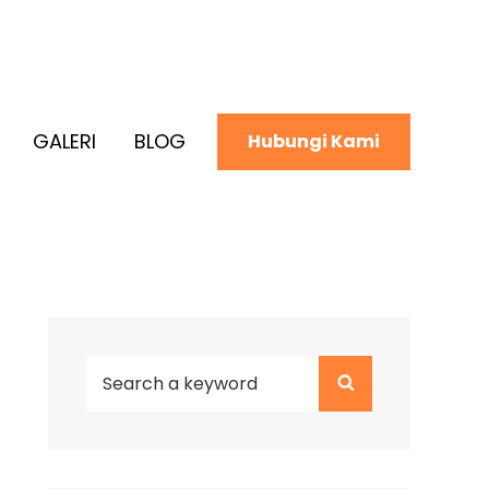
GALERI
BLOG
Hubungi Kami
Search
Search
for: