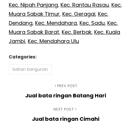
Kec. Nipah Panjang
,
Kec. Rantau Rasau
,
Kec.
Muara Sabak Timur
,
Kec. Geragai
,
Kec.
Dendang
,
Kec. Mendahara
,
Kec. Sadu
,
Kec.
Muara Sabak Barat
,
Kec. Berbak
,
Kec. Kuala
Jambi
,
Kec. Mendahara Ulu
Categories:
bahan bangunan
Navigasi
Previous
PREV POST
Jual bata ringan Batang Hari
Post
pos
Next
NEXT POST
Jual bata ringan Cimahi
Post