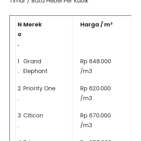
Timur / Bata Hebel Per Kubik
N
Merek
Harga / m³
o
.
1
Grand
Rp 648.000
.
Elephant
/m3
2
Priority One
Rp 620.000
.
/m3
3
Citicon
Rp 670.000
.
/m3