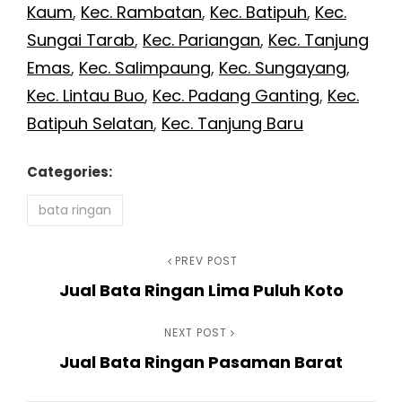
Kaum
,
Kec. Rambatan
,
Kec. Batipuh
,
Kec.
Sungai Tarab
,
Kec. Pariangan
,
Kec. Tanjung
Emas
,
Kec. Salimpaung
,
Kec. Sungayang
,
Kec. Lintau Buo
,
Kec. Padang Ganting
,
Kec.
Batipuh Selatan
,
Kec. Tanjung Baru
Categories:
bata ringan
Navigasi
Previous
PREV POST
Jual Bata Ringan Lima Puluh Koto
Post
pos
Next
NEXT POST
Jual Bata Ringan Pasaman Barat
Post