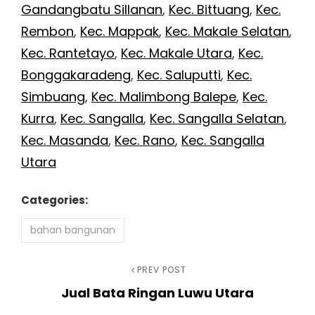
Gandangbatu Sillanan
,
Kec. Bittuang
,
Kec.
Rembon
,
Kec. Mappak
,
Kec. Makale Selatan
,
Kec. Rantetayo
,
Kec. Makale Utara
,
Kec.
Bonggakaradeng
,
Kec. Saluputti
,
Kec.
Simbuang
,
Kec. Malimbong Balepe
,
Kec.
Kurra
,
Kec. Sangalla
,
Kec. Sangalla Selatan
,
Kec. Masanda
,
Kec. Rano
,
Kec. Sangalla
Utara
Categories:
bahan bangunan
Navigasi
Previous
PREV POST
Jual Bata Ringan Luwu Utara
Post
pos