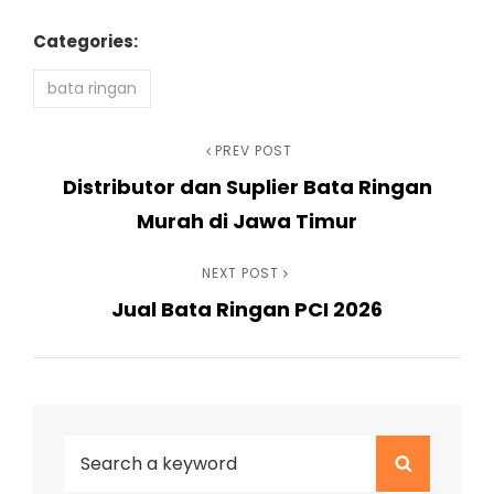
Categories:
bata ringan
Navigasi
Previous
PREV POST
Distributor dan Suplier Bata Ringan
Post
pos
Murah di Jawa Timur
Next
NEXT POST
Jual Bata Ringan PCI 2026
Post
Search
Search
for: