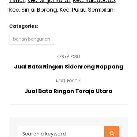
Timur
,
Kec. Sinjai Barat
,
Kec. Bulupoddo
,
Kec. Sinjai Borong
,
Kec. Pulau Sembilan
Categories:
bahan bangunan
Navigasi
Previous
PREV POST
Jual Bata Ringan Sidenreng Rappang
Post
pos
Next
NEXT POST
Jual Bata Ringan Toraja Utara
Post
Search
Search