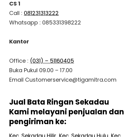
CS 1
Call :
081231313222
Whatsapp : 085331398222
Kantor
Office :
(031) – 51160405
Buka Pukul 09.00 – 17.00
Email Customerservice@tigamitra.com
Jual Bata Ringan Sekadau
Kami melayani penjualan dan
pengiriman ke:
Kec. Sekadau Hilir
,
Kec. Sekadau Hulu
,
Kec.