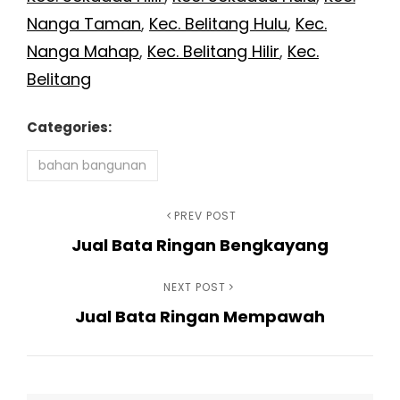
Nanga Taman
,
Kec. Belitang Hulu
,
Kec.
Nanga Mahap
,
Kec. Belitang Hilir
,
Kec.
Belitang
Categories:
bahan bangunan
Navigasi
Previous
PREV POST
Jual Bata Ringan Bengkayang
Post
pos
Next
NEXT POST
Jual Bata Ringan Mempawah
Post