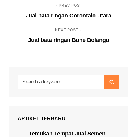
PREV POST
Navigasi
Previous
Jual bata ringan Gorontalo Utara
Post
pos
NEXT POST
Next
Jual bata ringan Bone Bolango
Post
Search
Search
for:
ARTIKEL TERBARU
Temukan Tempat Jual Semen