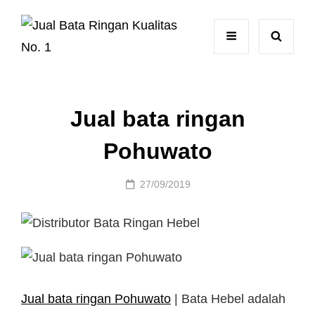
Jual bata ringan
Pohuwato
Posted
27/09/2019
on
Jual bata ringan Pohuwato
| Bata Hebel adalah