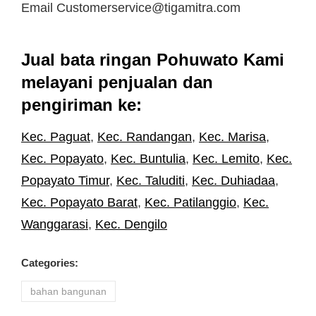
Email Customerservice@tigamitra.com
Jual bata ringan Pohuwato Kami
melayani penjualan dan
pengiriman ke:
Kec. Paguat
,
Kec. Randangan
,
Kec. Marisa
,
Kec. Popayato
,
Kec. Buntulia
,
Kec. Lemito
,
Kec.
Popayato Timur
,
Kec. Taluditi
,
Kec. Duhiadaa
,
Kec. Popayato Barat
,
Kec. Patilanggio
,
Kec.
Wanggarasi
,
Kec. Dengilo
Categories:
bahan bangunan