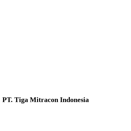
PT. Tiga Mitracon Indonesia
Pilihan cerdas dan berkualitas untuk bangunan anda.
Customer Care :
Hotline WA : 087231313222
Hotline WA : 0853313682222 :