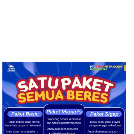
Email : customerservice@tigamitra.com
Telp. : 031-51160405
Hotline WA : 087852574222 :
Buka Setiap hari:
Senin – Jumat 08.00 – 16.00 WIB
Sabtu 08.00 – 14.00 WIB
Alamat Kantor : Jl. Raya Klakahrejo, ruko TCBD- TR. 1/11
Benowo Surabaya