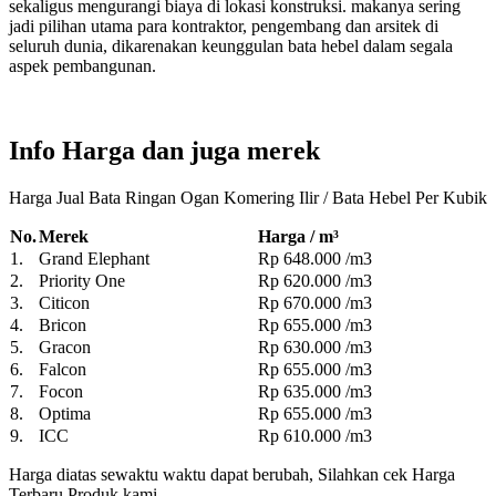
sekaligus mengurangi biaya di lokasi konstruksi. makanya sering
jadi pilihan utama para kontraktor, pengembang dan arsitek di
seluruh dunia, dikarenakan keunggulan bata hebel dalam segala
aspek pembangunan.
Info Harga dan juga merek
Harga Jual Bata Ringan Ogan Komering Ilir / Bata Hebel Per Kubik
No.
Merek
Harga / m³
1.
Grand Elephant
Rp 648.000 /m3
2.
Priority One
Rp 620.000 /m3
3.
Citicon
Rp 670.000 /m3
4.
Bricon
Rp 655.000 /m3
5.
Gracon
Rp 630.000 /m3
6.
Falcon
Rp 655.000 /m3
7.
Focon
Rp 635.000 /m3
8.
Optima
Rp 655.000 /m3
9.
ICC
Rp 610.000 /m3
Harga diatas sewaktu waktu dapat berubah, Silahkan cek Harga
Terbaru Produk kami