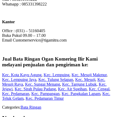
Whatsapp : 085331398222
Kantor
Office : (031) – 51160405
Buka Pukul 09.00 – 17.00
Email Customerservice@tigamitra.com
Jual Bata Ringan Ogan Komering Ilir Kami
melayani penjualan dan pengiriman ke:
Kec. Kota Kayu Agung
,
Kec. Lempuing
,
Kec. Mesuji Makmur
,
Kec. Lempuing Jaya
,
Kec. Tulung Selapan
,
Kec. Mesuji
,
Kec.
Mesuji Raya
,
Kec. Sungai Menang
,
Kec. Tanjung Lubuk
,
Kec.
Jejawi
,
Kec. Sirah Pulau Padang
,
Kec. Air Sugihan
,
Kec. Cengal
,
Kec. Pedamaran
,
Kec. Pampangan
,
Kec. Pangkalan Lapam
,
Kec.
Teluk Gelam
,
Kec. Pedamaran Timur
Categories:
Bata Ringan