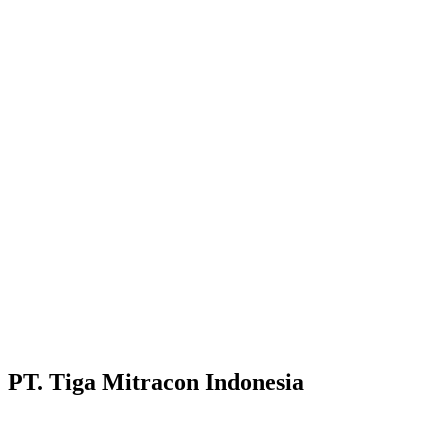
PT. Tiga Mitracon Indonesia
Pilihan cerdas dan berkualitas untuk bangunan anda.
Customer Care :