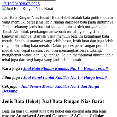
12/10/2019
28/02/2026
Jual Bata Ringan Nias Barat | Bata Hebel adalah bata putih modern
yang memiliki berat jenis lebih ringan daripada bata pada umumnya.
Jaman sekarang jenis bata ini sangat diminati oleh masyarakat di
Tanah Air untuk pembangunan sebuah rumah, gedung dan
bangunan lainnya. Banyak yang memilih bata ini ketimbang bata
merah, Sebab ukurannya yang lebih besar, lebih kuat dan juga lebih
ringan dibanding bata merah. Dalam proses pemasangan pun lebih
mudah dan cepat selesai, Jadi bisa memangkas biaya tukang,
menghemat waktu dan juga tenaga. Selain mempunyai ukuran lebih
tebal juga dari segi harga yang jauh lebih murah.
Baca juga :
Jual Bata Ringan Kualitas No. 1 – Harga Terbaik
Lihat juga :
Jual Panel Lantai Kualitas No. 1 – Harga terbaik
Cek juga :
Jual Semen Mortar Kualitas No. 1 dan Harga
Bersaing
Jenis Bata Hebel | Jual Bata Ringan Nias Barat
Bata ini biasa di sebut juga bata hebel dan dikenal ada dua jenis
macam:
Autoclaved Aerated Concrete (AAC)
dan
Cellular