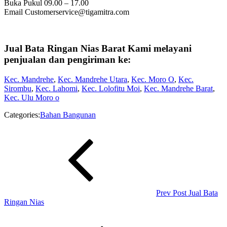
Buka Pukul 09.00 – 17.00
Email Customerservice@tigamitra.com
Jual Bata Ringan Nias Barat Kami melayani
penjualan dan pengiriman ke:
Kec. Mandrehe
,
Kec. Mandrehe Utara
,
Kec. Moro O
,
Kec.
Sirombu
,
Kec. Lahomi
,
Kec. Lolofitu Moi
,
Kec. Mandrehe Barat
,
Kec. Ulu Moro o
Categories:
Bahan Bangunan
Navigasi
Previous
Post
pos
Prev Post
Jual Bata
Ringan Nias
Next
Post