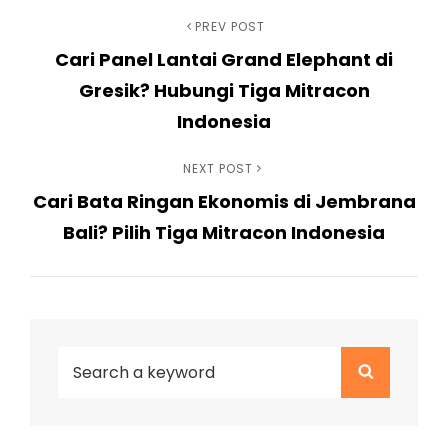
Navigasi
Previous
PREV POST
Cari Panel Lantai Grand Elephant di
Post
pos
Gresik? Hubungi Tiga Mitracon
Indonesia
Next
NEXT POST
Cari Bata Ringan Ekonomis di Jembrana
Post
Bali? Pilih Tiga Mitracon Indonesia
Search
Search
for: