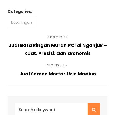
Categories:
bata ringan
Navigasi
Previous
PREV POST
Jual Bata Ringan Murah PCI di Nganjuk –
Post
pos
Kuat, Presisi, dan Ekonomis
Next
NEXT POST
Jual Semen Mortar Uzin Madiun
Post
Search
Search
for: