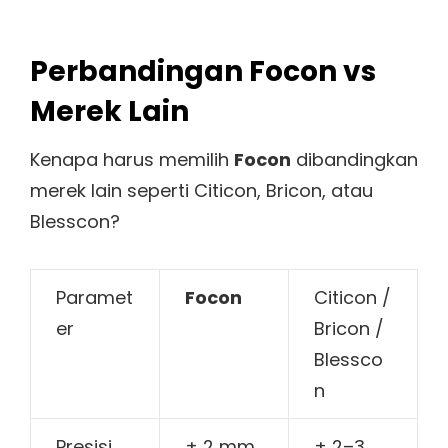
Perbandingan Focon vs
Merek Lain
Kenapa harus memilih
Focon
dibandingkan
merek lain seperti Citicon, Bricon, atau
Blesscon?
Paramet
Focon
Citicon /
er
Bricon /
Blessco
n
Presisi
± 2 mm
± 2–3