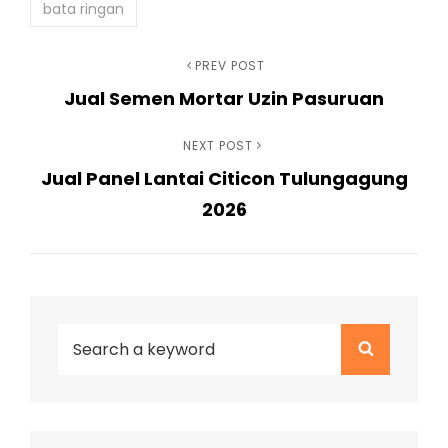
bata ringan
Navigasi
Previous
PREV POST
Jual Semen Mortar Uzin Pasuruan
Post
pos
Next
NEXT POST
Jual Panel Lantai Citicon Tulungagung
Post
2026
Search
Search
for: