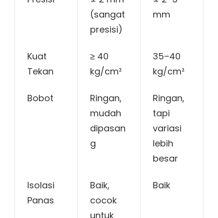
(sangat
mm
presisi)
Kuat
≥ 40
35–40
Tekan
kg/cm²
kg/cm²
Bobot
Ringan,
Ringan,
mudah
tapi
dipasan
variasi
g
lebih
besar
Isolasi
Baik,
Baik
Panas
cocok
untuk