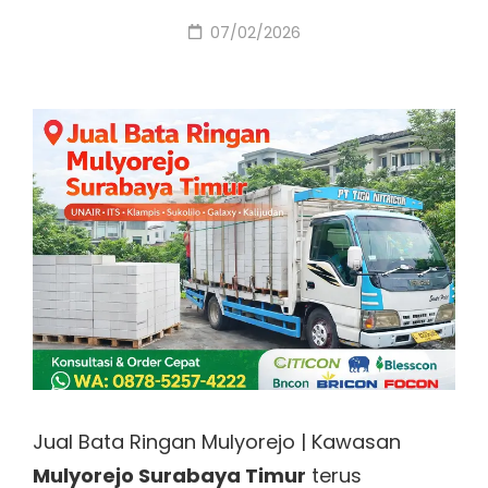
Posted
07/02/2026
on
Jual Bata Ringan Mulyorejo | Kawasan
Mulyorejo Surabaya Timur
terus