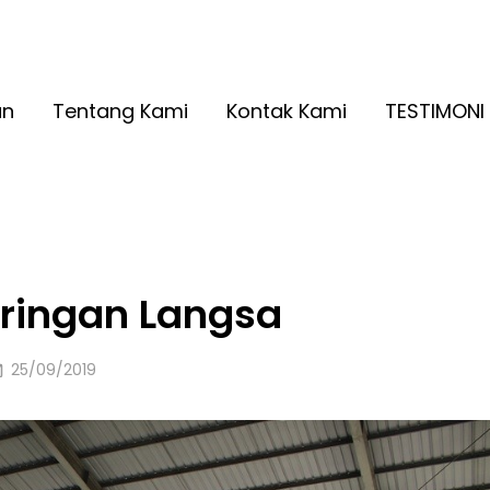
A RINGAN KUALITAS NO. 1
2026
an
Tentang Kami
Kontak Kami
TESTIMONI
 ringan Langsa
Posted
25/09/2019
on