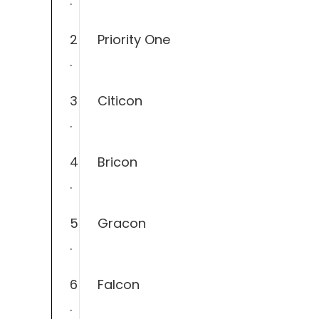
.
2
Priority One
.
3
Citicon
.
4
Bricon
.
5
Gracon
.
6
Falcon
.