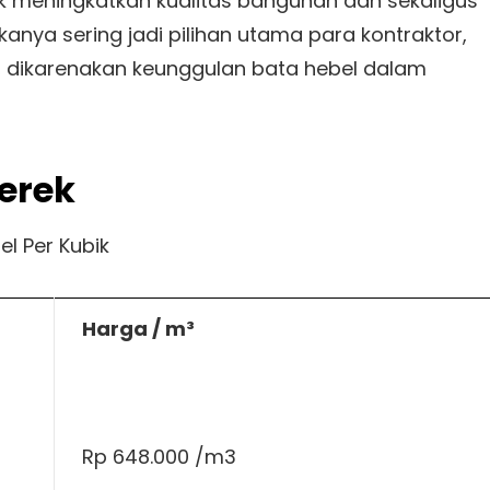
k meningkatkan kualitas bangunan dan sekaligus
kanya sering jadi pilihan utama para kontraktor,
, dikarenakan keunggulan bata hebel dalam
erek
l Per Kubik
Harga / m³
Rp 648.000 /m3