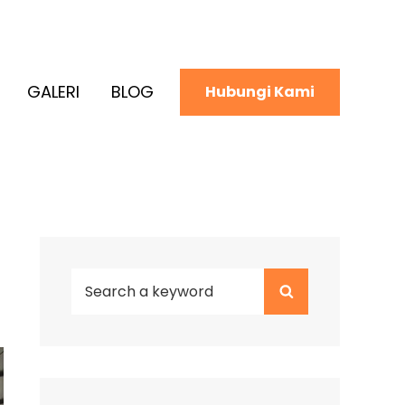
GALERI
BLOG
Hubungi Kami
Search
Search
for: