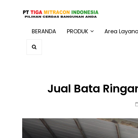
JUAL BAT
Harga Terbaik 
BERANDA
PRODUK
Area Layan
SEARCH
Jual Bata Ring