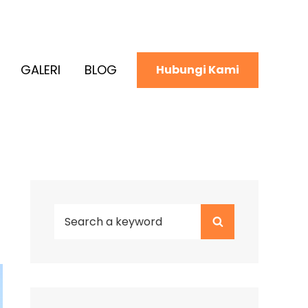
GALERI
BLOG
Hubungi Kami
Search
Search
for: