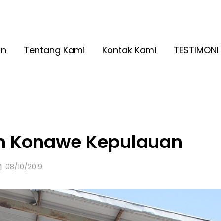
A RINGAN KUALITAS NO. 1
2026
an
Tentang Kami
Kontak Kami
TESTIMONI
an Konawe Kepulauan
Posted
08/10/2019
on