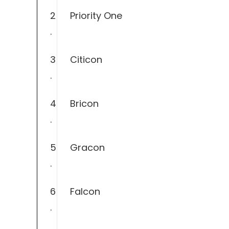
2
Priority One
.
3
Citicon
.
4
Bricon
.
5
Gracon
.
6
Falcon
.