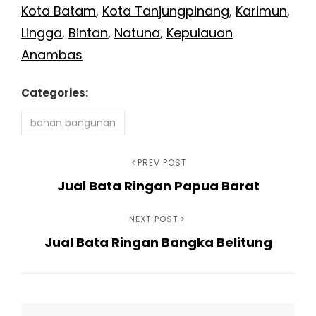
Kota Batam
,
Kota Tanjungpinang
,
Karimun
,
Lingga
,
Bintan
,
Natuna
,
Kepulauan
Anambas
Categories:
bahan bangunan
Navigasi
Previous
PREV POST
Jual Bata Ringan Papua Barat
Post
pos
Next
NEXT POST
Jual Bata Ringan Bangka Belitung
Post