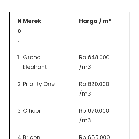
N
Merek
Harga / m³
o
.
1
Grand
Rp 648.000
.
Elephant
/m3
2
Priority One
Rp 620.000
.
/m3
3
Citicon
Rp 670.000
.
/m3
4
Bricon
Rp 655.000