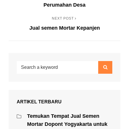
pos
Perumahan Desa
NEXT POST
Next
Jual semen Mortar Kepanjen
Post
Search
Search
for:
ARTIKEL TERBARU
Temukan Tempat Jual Semen
Mortar Dopont Yogyakarta untuk