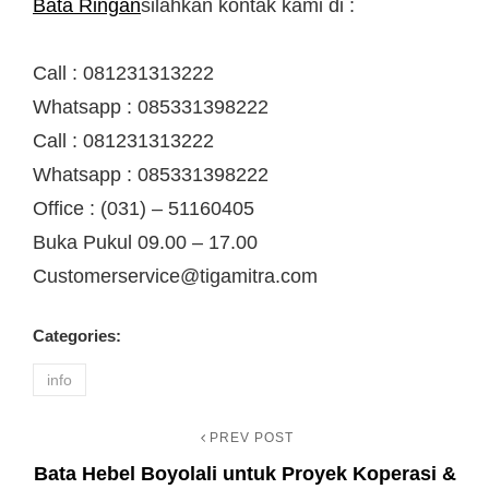
Bata Ringan
silahkan kontak kami di :
Call : 081231313222
Whatsapp : 085331398222
Call : 081231313222
Whatsapp : 085331398222
Office : (031) – 51160405
Buka Pukul 09.00 – 17.00
Customerservice@tigamitra.com
Categories:
info
PREV POST
Navigasi
Previous
Bata Hebel Boyolali untuk Proyek Koperasi &
Post