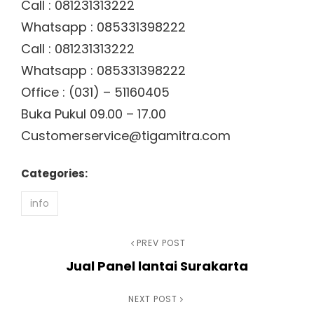
Call : 081231313222
Whatsapp : 085331398222
Call : 081231313222
Whatsapp : 085331398222
Office : (031) – 51160405
Buka Pukul 09.00 – 17.00
Customerservice@tigamitra.com
Categories:
info
Navigasi
Previous
PREV POST
Jual Panel lantai Surakarta
Post
pos
Next
NEXT POST