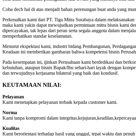
Coba dech hal di atas menjadi bahan perenungan buat anda yang mun
Perkenalkan kami dari PT. Tiga Mitra Surabaya dalam melaksanakan bi
maka kami yakin dapat mewujudkan permintaan mitra bisnis kami deng
dipercayakan, tak lepas dari peran serta segala anggota dalam menja
memperhatikan standar keselamatan.
Menurut ekspektasi kami, industri bidang Pembangunan, Perdaganga
Keadaan ini memberikan gambaran bahwa kompetensi bisnis Perusaha
Pada kesempatan ini, ijinkan Perusahaan kami berdedikasi dan berk
kebutuhan, ataupun bisnis Bapak/Ibu sehari-hari layak dengan komp
dan terwujudnya kerjasama bilateral yang baik dan kondusif.
KEUTAMAAN NILAI:
Pelayanan
Kami menetapkan pelayanan terbaik kepada customer kami.
Norma
Kami tanpa kompromi dalam integritas,kejujuran,keadilan,kepercayaa
Kualitas
Kami berorientasi terhadap hasil yang unggul, tepat waktu dan penu