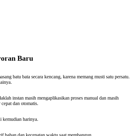
yoran Baru
asang batu bata secara kencang, karena memang musti satu persatu.
ainya.
idaklah instan masih mengaplikasikan proses manual dan masih
 cepat dan otomatis.
di kemudian harinya.
arif bahan dan kecepatan waktu saat membangun.