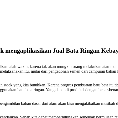
ak mengaplikasikan Jual Bata Ringan Keba
gikan ialah waktu, karena tak akan mungkin orang melakukan atau mem
elaksanakan itu, mulai dari pengadonan semen dari campuran bahan l
n stock yang kita butuhkan. Karena progres pembuatan batu bata itu t
ggunakan batu bata ringan. Yang dapat di produksi dengan benar-benar
s pengambilan bahan dasar dari alam akan bisa mengakibatkan musibah 
 kendalikan. Sebab kita dapat memperhitungkan semenjak permulaan t