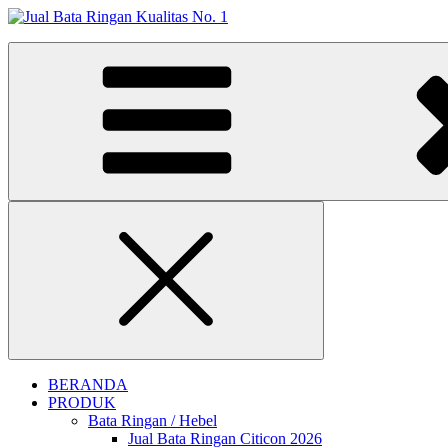
Skip
to
Jual Bata Ringan Kualitas No. 1
content
Harga Terbaik 2026
Close
BERANDA
PRODUK
Bata Ringan / Hebel
Jual Bata Ringan Citicon 2026