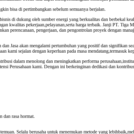
gkin bisa di pertimbangkan sebelum semuanya berjalan.
snis di dukung oleh sumber energi yang berkualitas dan berbekal keahl
an kwalitas pekerjaan,pelayanan,serta harga terbaik. Janji PT. Tiga 
lankan perencanaan, pengerjaan, dan pengontrolan proyek dengan manaj
n dan Jasa akan mengalami pertumbuhan yang positif dan signifikan 
an kami sejalan dengan keperluan pada masa mendatang,termasuk keper
ontribusi dalam menolong dan meningkatkan performa perusahaan,inst
etensi Perusahaan kami. Dengan ini berkeinginan dedikasi dan kontri
n dan rasa hormat.
h temuan. Selalu berusaha untuk menemukan metode yang lebihbaik,mel