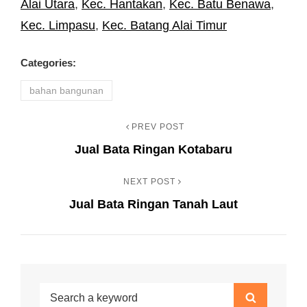
Alai Utara
,
Kec. Hantakan
,
Kec. Batu Benawa
,
Kec. Limpasu
,
Kec. Batang Alai Timur
Categories:
bahan bangunan
PREV POST
Navigasi
Previous
Jual Bata Ringan Kotabaru
Post
pos
NEXT POST
Next
Jual Bata Ringan Tanah Laut
Post
Search
Search