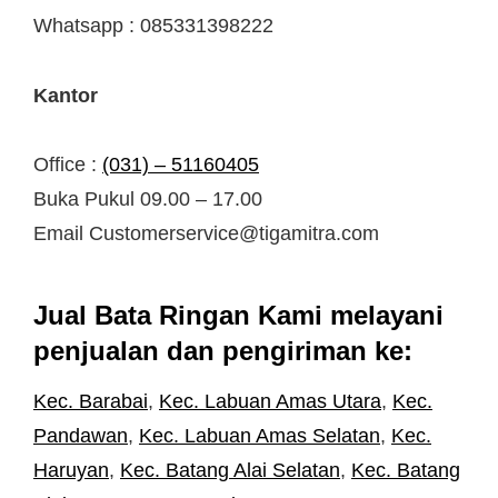
Whatsapp : 085331398222
Kantor
Office :
(031) – 51160405
Buka Pukul 09.00 – 17.00
Email Customerservice@tigamitra.com
Jual Bata Ringan Kami melayani
penjualan dan pengiriman ke:
Kec. Barabai
,
Kec. Labuan Amas Utara
,
Kec.
Pandawan
,
Kec. Labuan Amas Selatan
,
Kec.
Haruyan
,
Kec. Batang Alai Selatan
,
Kec. Batang