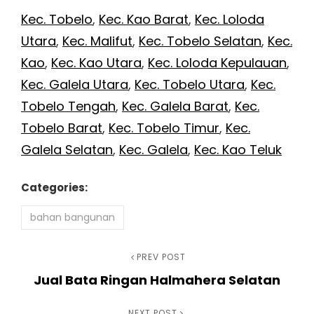
Kec. Tobelo
,
Kec. Kao Barat
,
Kec. Loloda
Utara
,
Kec. Malifut
,
Kec. Tobelo Selatan
,
Kec.
Kao
,
Kec. Kao Utara
,
Kec. Loloda Kepulauan
,
Kec. Galela Utara
,
Kec. Tobelo Utara
,
Kec.
Tobelo Tengah
,
Kec. Galela Barat
,
Kec.
Tobelo Barat
,
Kec. Tobelo Timur
,
Kec.
Galela Selatan
,
Kec. Galela
,
Kec. Kao Teluk
Categories:
bahan bangunan
Navigasi
Previous
PREV POST
Jual Bata Ringan Halmahera Selatan
Post
pos
NEXT POST