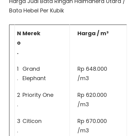
Harga Jual Bata Ringan Halmahera Utara /
Bata Hebel Per Kubik
N
Merek
Harga / m³
o
.
1
Grand
Rp 648.000
.
Elephant
/m3
2
Priority One
Rp 620.000
.
/m3
3
Citicon
Rp 670.000
.
/m3