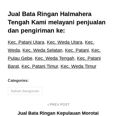
Jual Bata Ringan Halmahera
Tengah Kami melayani penjualan
dan pengiriman ke:
Kec. Patani Utara
,
Kec. Weda Utara
,
Kec.
Weda
,
Kec. Weda Selatan
,
Kec. Patani
,
Kec.
Pulau Gebe
,
Kec. Weda Tengah
,
Kec. Patani
Barat
,
Kec. Patani Timur
,
Kec. Weda Timur
Categories:
bahan bangunan
PREV POST
Navigasi
Previous
Jual Bata Ringan Kepulauan Morotai
Post