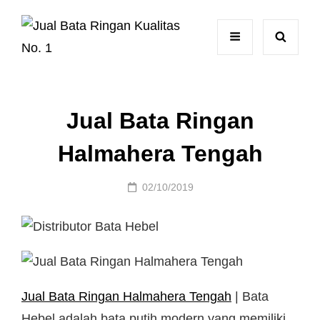
Jual Bata Ringan
Halmahera Tengah
Posted
02/10/2019
on
Jual Bata Ringan Halmahera Tengah
| Bata
Hebel adalah bata putih modern yang memiliki