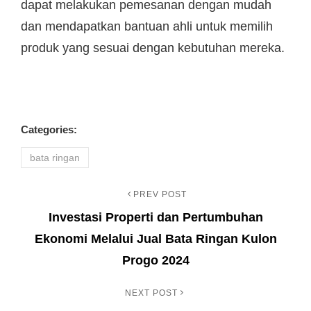
dapat melakukan pemesanan dengan mudah
dan mendapatkan bantuan ahli untuk memilih
produk yang sesuai dengan kebutuhan mereka.
Categories:
bata ringan
PREV POST
Navigasi
Previous
Investasi Properti dan Pertumbuhan
Post
pos
Ekonomi Melalui Jual Bata Ringan Kulon
Progo 2024
NEXT POST
Next