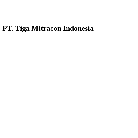
PT. Tiga Mitracon Indonesia
Pilihan cerdas dan berkualitas untuk bangunan anda.
Customer Care :
Hotline WA : 087231313222
Hotline WA : 0853313682222 :
Email : customerservice@tigamitra.com
Telp. : 031-51160405
Hotline WA : 087852574222 :
Buka Setiap hari:
Senin – Jumat 08.00 – 16.00 WIB
Sabtu 08.00 – 14.00 WIB
Alamat Kantor : Jl. Raya Klakahrejo, ruko TCBD- TR. 1/11
Benowo Surabaya