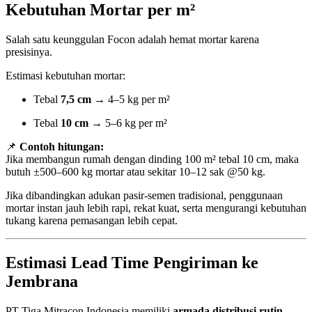
Kebutuhan Mortar per m²
Salah satu keunggulan Focon adalah hemat mortar karena
presisinya.
Estimasi kebutuhan mortar:
Tebal
7,5 cm
→ 4–5 kg per m²
Tebal
10 cm
→ 5–6 kg per m²
📌
Contoh hitungan:
Jika membangun rumah dengan dinding 100 m² tebal 10 cm, maka
butuh ±500–600 kg mortar atau sekitar 10–12 sak @50 kg.
Jika dibandingkan adukan pasir-semen tradisional, penggunaan
mortar instan jauh lebih rapi, rekat kuat, serta mengurangi kebutuhan
tukang karena pemasangan lebih cepat.
Estimasi Lead Time Pengiriman ke
Jembrana
PT Tiga Mitracon Indonesia memiliki
armada distribusi rutin