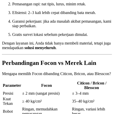
Pemasangan rapi: nat tipis, lurus, minim retak.
Efisiensi: 2–3 kali lebih cepat dibanding bata merah.
Garansi pekerjaan: jika ada masalah akibat pemasangan, kami
siap perbaikan.
Gratis survei lokasi sebelum pekerjaan dimulai.
Dengan layanan ini, Anda tidak hanya membeli material, tetapi juga
mendapatkan
solusi menyeluruh
.
Perbandingan Focon vs Merek Lain
Mengapa memilih Focon dibanding Citicon, Bricon, atau Blesscon?
Citicon / Bricon /
Parameter
Focon
Blesscon
Presisi
± 2 mm (sangat presisi)
± 3–4 mm
Kuat
≥ 40 kg/cm²
35–40 kg/cm²
Tekan
Ringan, memudahkan
Ringan, variasi lebih
Bobot
pemasangan
besar