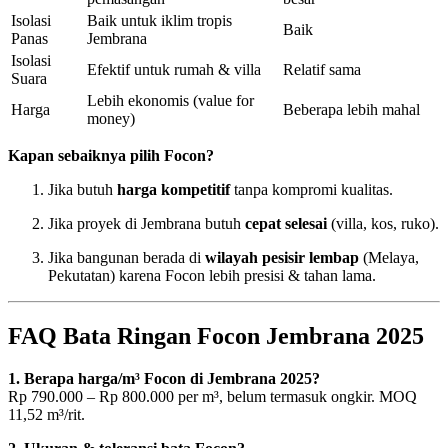
Isolasi
Baik untuk iklim tropis
Baik
Panas
Jembrana
Isolasi
Efektif untuk rumah & villa
Relatif sama
Suara
Lebih ekonomis (value for
Harga
Beberapa lebih mahal
money)
Kapan sebaiknya pilih Focon?
Jika butuh
harga kompetitif
tanpa kompromi kualitas.
Jika proyek di Jembrana butuh
cepat selesai
(villa, kos, ruko).
Jika bangunan berada di
wilayah pesisir lembap
(Melaya,
Pekutatan) karena Focon lebih presisi & tahan lama.
FAQ Bata Ringan Focon Jembrana 2025
1. Berapa harga/m³ Focon di Jembrana 2025?
Rp 790.000 – Rp 800.000 per m³, belum termasuk ongkir. MOQ
11,52 m³/rit.