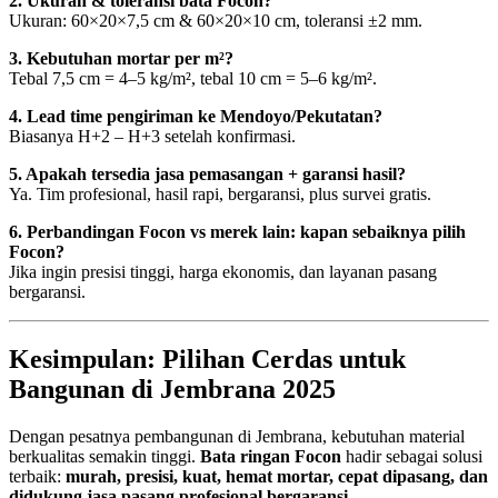
2. Ukuran & toleransi bata Focon?
Ukuran: 60×20×7,5 cm & 60×20×10 cm, toleransi ±2 mm.
3. Kebutuhan mortar per m²?
Tebal 7,5 cm = 4–5 kg/m², tebal 10 cm = 5–6 kg/m².
4. Lead time pengiriman ke Mendoyo/Pekutatan?
Biasanya H+2 – H+3 setelah konfirmasi.
5. Apakah tersedia jasa pemasangan + garansi hasil?
Ya. Tim profesional, hasil rapi, bergaransi, plus survei gratis.
6. Perbandingan Focon vs merek lain: kapan sebaiknya pilih
Focon?
Jika ingin presisi tinggi, harga ekonomis, dan layanan pasang
bergaransi.
Kesimpulan: Pilihan Cerdas untuk
Bangunan di Jembrana 2025
Dengan pesatnya pembangunan di Jembrana, kebutuhan material
berkualitas semakin tinggi.
Bata ringan Focon
hadir sebagai solusi
terbaik:
murah, presisi, kuat, hemat mortar, cepat dipasang, dan
didukung jasa pasang profesional bergaransi
.