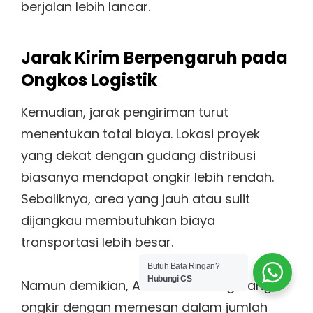
berjalan lebih lancar.
Jarak Kirim Berpengaruh pada
Ongkos Logistik
Kemudian, jarak pengiriman turut
menentukan total biaya. Lokasi proyek
yang dekat dengan gudang distribusi
biasanya mendapat ongkir lebih rendah.
Sebaliknya, area yang jauh atau sulit
dijangkau membutuhkan biaya
transportasi lebih besar.
Butuh Bata Ringan?
Hubungi CS
Namun demikian, Anda bisa mengurangi
ongkir dengan memesan dalam jumlah