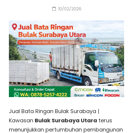
Posted
10/02/2026
on
Jual Bata Ringan Bulak Surabaya |
Kawasan
Bulak Surabaya Utara
terus
menunjukkan pertumbuhan pembangunan