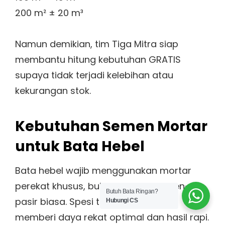
200 m² ± 20 m³
Namun demikian, tim Tiga Mitra siap
membantu hitung kebutuhan GRATIS
supaya tidak terjadi kelebihan atau
kekurangan stok.
Kebutuhan Semen Mortar
untuk Bata Hebel
Bata hebel wajib menggunakan mortar
perekat khusus, bukan adukan semen-
Butuh Bata Ringan?
pasir biasa. Spesi tipis (±2–3 mm)
Hubungi CS
memberi daya rekat optimal dan hasil rapi.