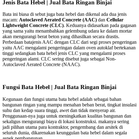
Jenis Bata Hebel | Jual Bata Ringan Binjai
Bata ini biasa di sebut juga bata hebel dan dikenal ada dua jenis
macam:
Autoclaved Aerated Concrete (AAC)
dan
Cellular
Lightweight Concrete (CLC)
. Keduanya didasarkan pada gagasan
yang sama yaitu menambahkan gelembung udara ke dalam mortar
akan mengurangi berat beton yang dihasilkan secara drastis.
Perbedaan batajenis AAC dengan CLC dari segi proses pengeringan
yaitu AAC mengalami pengeringan dalam oven autoklaf bertekanan
tinggi sedangkan bata hebel jenis CLC yang mengalami proses
pengeringan alami. CLC sering disebut juga sebagai Non-
Autoclaved Aerated Concrete (NAAC).
Fungsi Bata Hebel | Jual Bata Ringan Binjai
Kegunaan dan fungsi utama bata hebel adalah sebagai bahan
bangunan ringan yang mampu menahan beban berat, tingkat insulasi
suhu dan kedap suara tinggi, awet dan tidak menyerap air.
Penggunaan-nya juga untuk meningkatkan kualitas bangunan dan
sekaligus mengurangi biaya di lokasi konstruksi. makanya sering
jadi pilihan utama para kontraktor, pengembang dan arsitek di
seluruh dunia, dikarenakan keunggulan bata hebel dalam segala
aspek pembangunan.