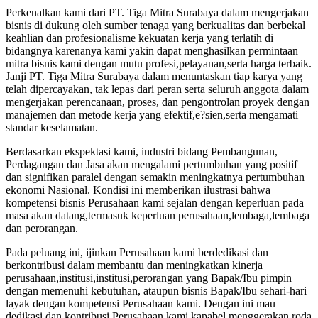
Perkenalkan kami dari PT. Tiga Mitra Surabaya dalam mengerjakan
bisnis di dukung oleh sumber tenaga yang berkualitas dan berbekal
keahlian dan profesionalisme kekuatan kerja yang terlatih di
bidangnya karenanya kami yakin dapat menghasilkan permintaan
mitra bisnis kami dengan mutu profesi,pelayanan,serta harga terbaik.
Janji PT. Tiga Mitra Surabaya dalam menuntaskan tiap karya yang
telah dipercayakan, tak lepas dari peran serta seluruh anggota dalam
mengerjakan perencanaan, proses, dan pengontrolan proyek dengan
manajemen dan metode kerja yang efektif,e?sien,serta mengamati
standar keselamatan.
Berdasarkan ekspektasi kami, industri bidang Pembangunan,
Perdagangan dan Jasa akan mengalami pertumbuhan yang positif
dan signifikan paralel dengan semakin meningkatnya pertumbuhan
ekonomi Nasional. Kondisi ini memberikan ilustrasi bahwa
kompetensi bisnis Perusahaan kami sejalan dengan keperluan pada
masa akan datang,termasuk keperluan perusahaan,lembaga,lembaga
dan perorangan.
Pada peluang ini, ijinkan Perusahaan kami berdedikasi dan
berkontribusi dalam membantu dan meningkatkan kinerja
perusahaan,institusi,institusi,perorangan yang Bapak/Ibu pimpin
dengan memenuhi kebutuhan, ataupun bisnis Bapak/Ibu sehari-hari
layak dengan kompetensi Perusahaan kami. Dengan ini mau
dedikasi dan kontribusi Perusahaan kami kapabel menggerakan roda