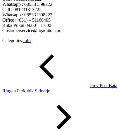
Whatsapp : 085331398222
Call : 081231313222
Whatsapp : 085331398222
Office : (031) – 51160405
Buka Pukul 09.00 – 17.00
Customerservice@tigamitra.com
Categories:
Info
Navigasi
Previous
Post
pos
Prev Post
Bata
Ringan Perkubik Sidoarjo
Next
Post