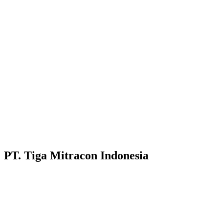
PT. Tiga Mitracon Indonesia
Pilihan cerdas dan berkualitas untuk bangunan anda.
Customer Care :
Hotline WA : 087231313222
Hotline WA : 0853313682222 :
Email : customerservice@tigamitra.com