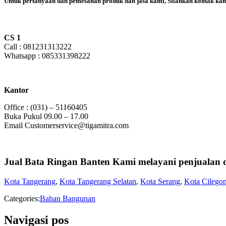
Untuk pertanyaan dan pemesanan produk dan jasa kami, Silahkan kontak kami
CS 1
Call : 081231313222
Whatsapp : 085331398222
Kantor
Office : (031) – 51160405
Buka Pukul 09.00 – 17.00
Email Customerservice@tigamitra.com
Jual Bata Ringan Banten Kami melayani penjualan 
Kota Tangerang
,
Kota Tangerang Selatan
,
Kota Serang
,
Kota Cilego
Categories:
Bahan Bangunan
Navigasi pos