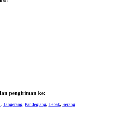
 di :
dan pengiriman ke:
n
,
Tangerang
,
Pandeglang
,
Lebak
,
Serang