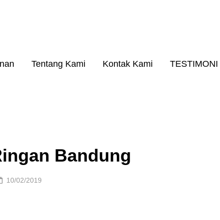
26
A RINGAN KUALITAS NO. 1
anan
Tentang Kami
Kontak Kami
TESTIMONI
Ringan Bandung
Posted
10/02/2019
on