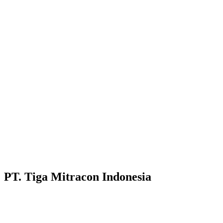
PT. Tiga Mitracon Indonesia
Pilihan cerdas dan berkualitas untuk bangunan anda.
Customer Care :
Hotline WA : 087231313222