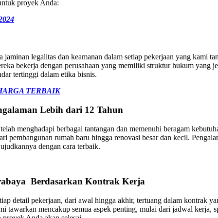
 untuk proyek Anda:
 2024
aminan legalitas dan keamanan dalam setiap pekerjaan yang kami tan
reka bekerja dengan perusahaan yang memiliki struktur hukum yang jel
r tertinggi dalam etika bisnis.
HARGA TERBAIK
ngalaman Lebih dari 12 Tahun
telah menghadapi berbagai tantangan dan memenuhi beragam kebutuhan 
dari pembangunan rumah baru hingga renovasi besar dan kecil. Peng
ujudkannya dengan cara terbaik.
urabaya
Berdasarkan Kontrak Kerja
tiap detail pekerjaan, dari awal hingga akhir, tertuang dalam kontrak y
ami tawarkan mencakup semua aspek penting, mulai dari jadwal kerja, s
 proyek Anda akan selesai.