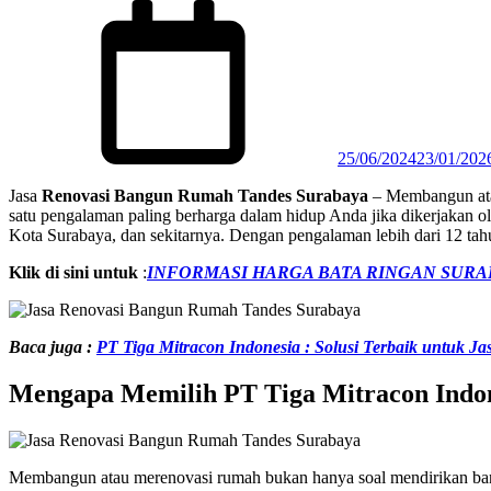
Posted
on
25/06/2024
23/01/202
Jasa
Renovasi Bangun Rumah Tandes Surabaya
– Membangun atau
satu pengalaman paling berharga dalam hidup Anda jika dikerjakan ol
Kota Surabaya, dan sekitarnya. Dengan pengalaman lebih dari 12 tah
Klik di sini untuk
:
INFORMASI HARGA BATA RINGAN SURAB
Baca juga :
PT Tiga Mitracon Indonesia : Solusi Terbaik untuk J
Mengapa Memilih PT Tiga Mitracon Indon
Membangun atau merenovasi rumah bukan hanya soal mendirikan bangu