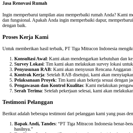
Jasa Renovasi Rumah
Ingin memperbarui tampilan atau memperbaiki rumah Anda? Kami meny
dan fungsional. Apakah Anda ingin memperbaiki dapur, memperbaru
dengan baik.
Proses Kerja Kami
Untuk memberikan hasil terbaik, PT Tiga Mitracon Indonesia mengikuti
Konsultasi Awal
: Kami akan mendengarkan kebutuhan dan kei
Survey Lokasi
: Tim kami akan melakukan survey lokasi untu
Penyusunan RAB
: Kami akan menyusun Rencana Anggaran B
Kontrak Kerja
: Setelah RAB disetujui, kami akan menyiapkan 
Pelaksanaan Proyek
: Tim kami akan bekerja sesuai dengan jad
Pengawasan dan Kontrol Kualitas
: Kami melakukan pengawas
Serah Terima
: Setelah pekerjaan selesai, kami akan melakuk
Testimoni Pelanggan
Berikut adalah beberapa testimoni dari pelanggan kami yang puas de
Bapak Andi, Tandes
: “PT Tiga Mitracon Indonesia benar-be
hasilnya.”