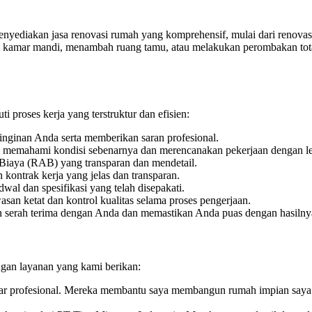
ediakan jasa renovasi rumah yang komprehensif, mulai dari renovasi
i kamar mandi, menambah ruang tamu, atau melakukan perombakan tot
 proses kerja yang terstruktur dan efisien:
nginan Anda serta memberikan saran profesional.
k memahami kondisi sebenarnya dan merencanakan pekerjaan dengan leb
iaya (RAB) yang transparan dan mendetail.
kontrak kerja yang jelas dan transparan.
wal dan spesifikasi yang telah disepakati.
an ketat dan kontrol kualitas selama proses pengerjaan.
an serah terima dengan Anda dan memastikan Anda puas dengan hasilny
ngan layanan yang kami berikan:
nar profesional. Mereka membantu saya membangun rumah impian saya d