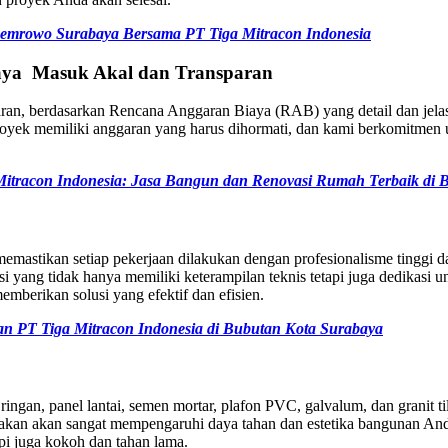
semrowo Surabaya Bersama PT Tiga Mitracon Indonesia
baya
Masuk Akal dan Transparan
ran, berdasarkan Rencana Anggaran Biaya (RAB) yang detail dan jela
oyek memiliki anggaran yang harus dihormati, dan kami berkomitmen u
tracon Indonesia: Jasa Bangun dan Renovasi Rumah Terbaik di 
memastikan setiap pekerjaan dilakukan dengan profesionalisme tinggi da
ksi yang tidak hanya memiliki keterampilan teknis tetapi juga dedikasi
mberikan solusi yang efektif dan efisien.
 PT Tiga Mitracon Indonesia di Bubutan Kota Surabaya
ngan, panel lantai, semen mortar, plafon PVC, galvalum, dan granit til
kan akan sangat mempengaruhi daya tahan dan estetika bangunan Anda. 
pi juga kokoh dan tahan lama.