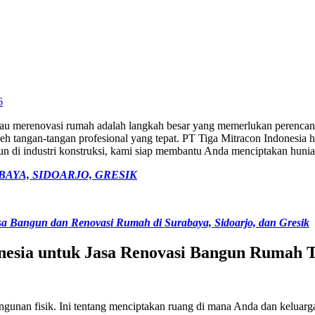
6
 merenovasi rumah adalah langkah besar yang memerlukan perencanaan
eh tangan-tangan profesional yang tepat. PT Tiga Mitracon Indonesia h
un di industri konstruksi, kami siap membantu Anda menciptakan hunia
AYA, SIDOARJO, GRESIK
asa Bangun dan Renovasi Rumah di Surabaya, Sidoarjo, dan Gresik
esia untuk Jasa Renovasi Bangun Rumah 
nan fisik. Ini tentang menciptakan ruang di mana Anda dan keluarga