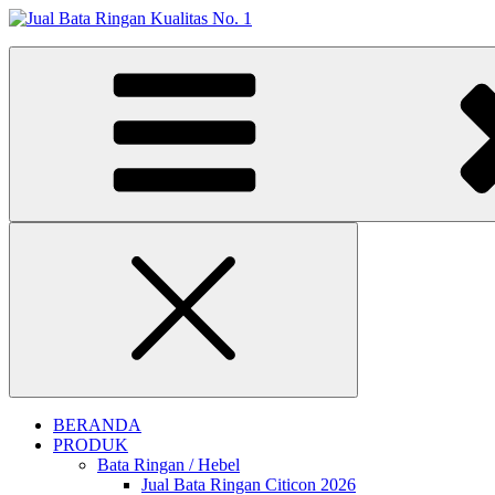
Skip
to
Jual Bata Ringan Kualitas No. 1
content
Harga Terbaik 2026
Close
BERANDA
PRODUK
Bata Ringan / Hebel
Jual Bata Ringan Citicon 2026