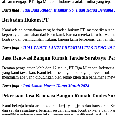
alasan mengapa PT Tiga Mitracon Indonesia adalah mitra yang tepat
Baca juga :
Jual Bata Ringan Kualitas No. 1 dan Harga Bersaing
Berbadan Hukum PT
Kami adalah perusahaan yang berbadan hukum PT, memberikan Anda j
kepercayaan tambahan dari klien kami, karena mereka tahu bahwa me
kontrak dan perlindungan hukum, karena kami beroperasi dengan standa
Baca juga :
JUAL PANEL LANTAI BERKUALITAS DENGAN 
Jasa Renovasi Bangun Rumah Tandes Surabaya
Pe
Dengan pengalaman lebih dari 12 tahun, PT Tiga Mitracon Indonesia 
yang kami tawarkan. Kami telah menangani berbagai proyek, mulai 
mendalam apa yang dibutuhkan oleh setiap klien dan bagaimana mew
Baca juga :
Jual Semen Mortar Harga Murah 2024
Pekerjaan
Jasa Renovasi Bangun Rumah Tandes S
Kami bekerja berdasarkan kontrak kerja yang jelas dan transparan. Se
dan segala sesuatunya berjalan sesuai rencana. Kontrak kerja yang k
memiliki gambaran yang jelas tentang apa yang diharapkan dan kapan