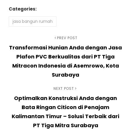
Categories:
jasa bangun rumah
Navigasi
Previous
PREV POST
Transformasi Hunian Anda dengan Jasa
Post
pos
Plafon PVC Berkualitas dari PT Tiga
Mitracon Indonesia di Asemrowo, Kota
Surabaya
Next
NEXT POST
Optimalkan Konstruksi Anda dengan
Post
Bata Ringan Citicon di Penajam
Kalimantan Timur – Solusi Terbaik dari
PT Tiga Mitra Surabaya