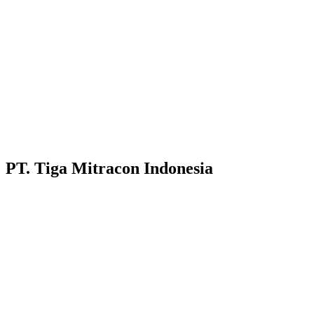
PT. Tiga Mitracon Indonesia
Pilihan cerdas dan berkualitas untuk bangunan anda.
Customer Care :
Hotline WA : 087231313222
Hotline WA : 0853313682222 :
Email : customerservice@tigamitra.com
Telp. : 031-51160405
Hotline WA : 087852574222 :
Buka Setiap hari: