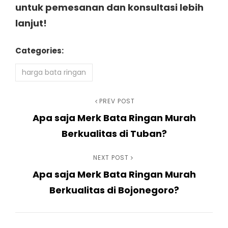
untuk pemesanan dan konsultasi lebih
lanjut!
Categories:
harga bata ringan
Navigasi
Previous
PREV POST
Apa saja Merk Bata Ringan Murah
Post
pos
Berkualitas di Tuban?
Next
NEXT POST
Apa saja Merk Bata Ringan Murah
Post
Berkualitas di Bojonegoro?