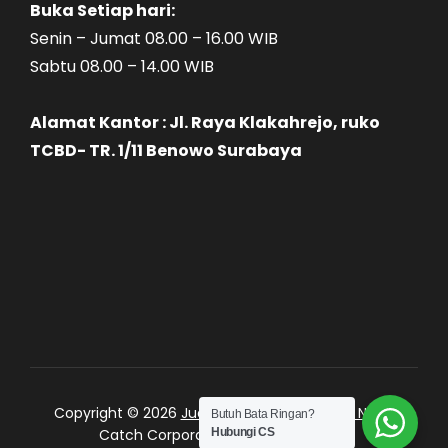
Buka Setiap hari:
Senin – Jumat 08.00 – 16.00 WIB
Sabtu 08.00 – 14.00 WIB
Alamat Kantor : Jl. Raya Klakahrejo, ruko
TCBD- TR. 1/11 Benowo Surabaya
Copyright © 2026
Jual Bata Ringan Kualitas No. 1
|
Butuh Bata Ringan?
Hubungi CS
Catch Corporate by
Catch Themes