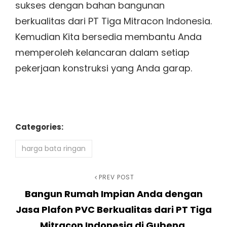
sukses dengan bahan bangunan
berkualitas dari PT Tiga Mitracon Indonesia.
Kemudian Kita bersedia membantu Anda
memperoleh kelancaran dalam setiap
pekerjaan konstruksi yang Anda garap.
Categories:
harga bata ringan
Navigasi
Previous
PREV POST
Bangun Rumah Impian Anda dengan
Post
pos
Jasa Plafon PVC Berkualitas dari PT Tiga
Mitracon Indonesia di Gubeng,