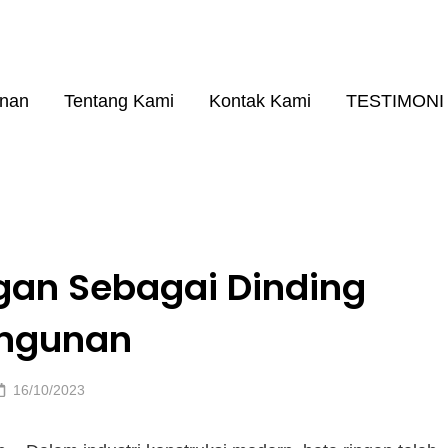
26
A RINGAN KUALITAS NO. 1
anan
Tentang Kami
Kontak Kami
TESTIMONI
gan Sebagai Dinding
ngunan
Posted
16/10/2023
on