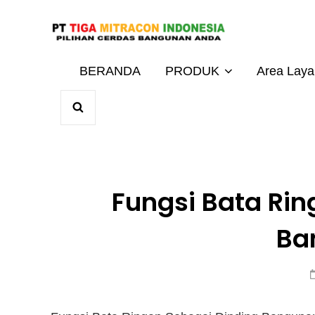
Harga Terbaik 20
JUAL BAT
BERANDA
PRODUK
Area Lay
SEARCH
Fungsi Bata Rin
Ba