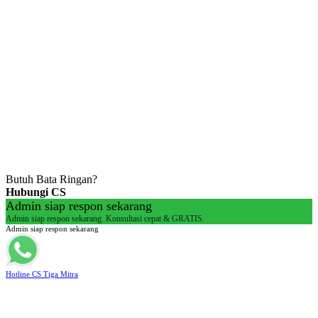
Buka Setiap hari:
Senin – Jumat 08.00 – 16.00 WIB
Sabtu 08.00 – 14.00 WIB
Alamat Kantor : Jl. Raya Klakahrejo, ruko TCBD- TR. 1/11
Benowo Surabaya
Copyright © 2026
Jual Bata Ringan Kualitas No. 1
|
Catch
Corporate by
Catch Themes
Butuh Bata Ringan?
Hubungi CS
Admin siap respon sekarang
Admin siap respon sekarang. Konsultasi cepat & GRATIS.
Admin siap respon sekarang
Hotline CS Tiga Mitra