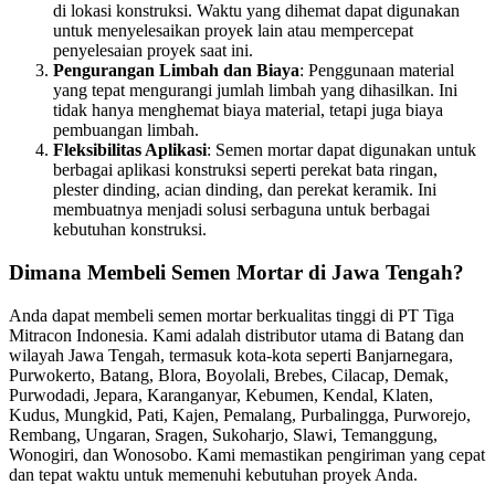
di lokasi konstruksi. Waktu yang dihemat dapat digunakan
untuk menyelesaikan proyek lain atau mempercepat
penyelesaian proyek saat ini.
Pengurangan Limbah dan Biaya
: Penggunaan material
yang tepat mengurangi jumlah limbah yang dihasilkan. Ini
tidak hanya menghemat biaya material, tetapi juga biaya
pembuangan limbah.
Fleksibilitas Aplikasi
: Semen mortar dapat digunakan untuk
berbagai aplikasi konstruksi seperti perekat bata ringan,
plester dinding, acian dinding, dan perekat keramik. Ini
membuatnya menjadi solusi serbaguna untuk berbagai
kebutuhan konstruksi.
Dimana Membeli Semen Mortar di Jawa Tengah?
Anda dapat membeli semen mortar berkualitas tinggi di PT Tiga
Mitracon Indonesia. Kami adalah distributor utama di Batang dan
wilayah Jawa Tengah, termasuk kota-kota seperti Banjarnegara,
Purwokerto, Batang, Blora, Boyolali, Brebes, Cilacap, Demak,
Purwodadi, Jepara, Karanganyar, Kebumen, Kendal, Klaten,
Kudus, Mungkid, Pati, Kajen, Pemalang, Purbalingga, Purworejo,
Rembang, Ungaran, Sragen, Sukoharjo, Slawi, Temanggung,
Wonogiri, dan Wonosobo. Kami memastikan pengiriman yang cepat
dan tepat waktu untuk memenuhi kebutuhan proyek Anda.