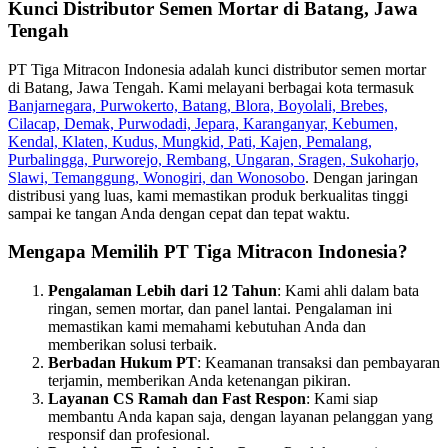
Kunci Distributor Semen Mortar di Batang, Jawa
Tengah
PT Tiga Mitracon Indonesia adalah kunci distributor semen mortar
di Batang, Jawa Tengah. Kami melayani berbagai kota termasuk
Banjarnegara, Purwokerto, Batang, Blora, Boyolali, Brebes,
Cilacap, Demak, Purwodadi, Jepara, Karanganyar, Kebumen,
Kendal, Klaten, Kudus, Mungkid, Pati, Kajen, Pemalang,
Purbalingga, Purworejo, Rembang, Ungaran, Sragen, Sukoharjo,
Slawi, Temanggung, Wonogiri, dan Wonosobo
. Dengan jaringan
distribusi yang luas, kami memastikan produk berkualitas tinggi
sampai ke tangan Anda dengan cepat dan tepat waktu.
Mengapa Memilih PT Tiga Mitracon Indonesia?
Pengalaman Lebih dari 12 Tahun
: Kami ahli dalam bata
ringan, semen mortar, dan panel lantai. Pengalaman ini
memastikan kami memahami kebutuhan Anda dan
memberikan solusi terbaik.
Berbadan Hukum PT
: Keamanan transaksi dan pembayaran
terjamin, memberikan Anda ketenangan pikiran.
Layanan CS Ramah dan Fast Respon
: Kami siap
membantu Anda kapan saja, dengan layanan pelanggan yang
responsif dan profesional.