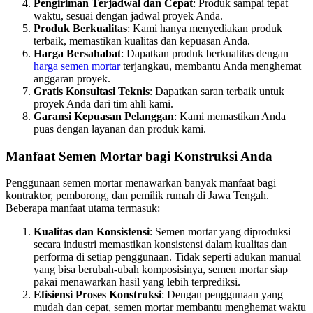
Pengiriman Terjadwal dan Cepat
: Produk sampai tepat
waktu, sesuai dengan jadwal proyek Anda.
Produk Berkualitas
: Kami hanya menyediakan produk
terbaik, memastikan kualitas dan kepuasan Anda.
Harga Bersahabat
: Dapatkan produk berkualitas dengan
harga semen mortar
terjangkau, membantu Anda menghemat
anggaran proyek.
Gratis Konsultasi Teknis
: Dapatkan saran terbaik untuk
proyek Anda dari tim ahli kami.
Garansi Kepuasan Pelanggan
: Kami memastikan Anda
puas dengan layanan dan produk kami.
Manfaat Semen Mortar bagi Konstruksi Anda
Penggunaan semen mortar menawarkan banyak manfaat bagi
kontraktor, pemborong, dan pemilik rumah di Jawa Tengah.
Beberapa manfaat utama termasuk:
Kualitas dan Konsistensi
: Semen mortar yang diproduksi
secara industri memastikan konsistensi dalam kualitas dan
performa di setiap penggunaan. Tidak seperti adukan manual
yang bisa berubah-ubah komposisinya, semen mortar siap
pakai menawarkan hasil yang lebih terprediksi.
Efisiensi Proses Konstruksi
: Dengan penggunaan yang
mudah dan cepat, semen mortar membantu menghemat waktu