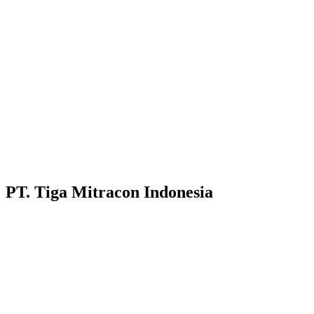
PT. Tiga Mitracon Indonesia
Pilihan cerdas dan berkualitas untuk bangunan anda.
Customer Care :
Hotline WA : 087231313222
Hotline WA : 0853313682222 :
Email : customerservice@tigamitra.com
Telp. : 031-51160405
Hotline WA : 087852574222 :