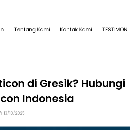
A RINGAN KUALITAS NO. 1
2026
an
Tentang Kami
Kontak Kami
TESTIMONI
iticon di Gresik? Hubungi
acon Indonesia
Posted
13/10/2025
on