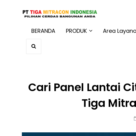
JUAL BAT
Harga Terbaik 
BERANDA
PRODUK
Area Layan
SEARCH
Cari Panel Lantai C
Tiga Mitr