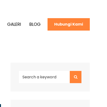
GALERI
BLOG
Hubungi Kami
Search
Search
for: