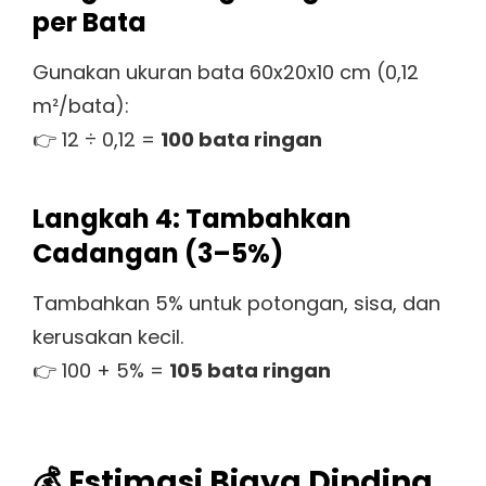
per Bata
Gunakan ukuran bata 60x20x10 cm (0,12
m²/bata):
👉 12 ÷ 0,12 =
100 bata ringan
Langkah 4: Tambahkan
Cadangan (3–5%)
Tambahkan 5% untuk potongan, sisa, dan
kerusakan kecil.
👉 100 + 5% =
105 bata ringan
💰 Estimasi Biaya Dinding