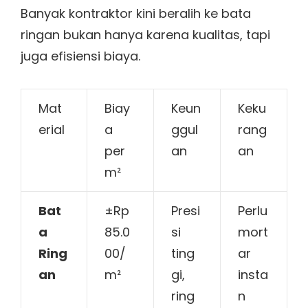
Banyak kontraktor kini beralih ke bata
ringan bukan hanya karena kualitas, tapi
juga efisiensi biaya.
Mat
Biay
Keun
Keku
erial
a
ggul
rang
per
an
an
m²
Bat
±Rp
Presi
Perlu
a
85.0
si
mort
Ring
00/
ting
ar
an
m²
gi,
insta
ring
n