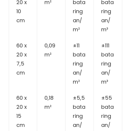
20 x
m²
bata
bata
10
ring
ring
cm
an/
an/
m²
m³
60 x
0,09
±11
±111
20 x
m²
bata
bata
7,5
ring
ring
cm
an/
an/
m²
m³
60 x
0,18
±5,5
±55
20 x
m²
bata
bata
15
ring
ring
cm
an/
an/