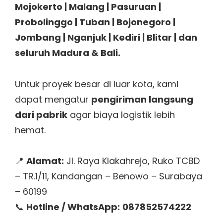
Mojokerto | Malang | Pasuruan |
Probolinggo | Tuban | Bojonegoro |
Jombang | Nganjuk | Kediri | Blitar | dan
seluruh Madura & Bali.
Untuk proyek besar di luar kota, kami
dapat mengatur
pengiriman langsung
dari pabrik
agar biaya logistik lebih
hemat.
📍
Alamat:
Jl. Raya Klakahrejo, Ruko TCBD
– TR.1/11, Kandangan – Benowo – Surabaya
– 60199
📞
Hotline / WhatsApp:
087852574222