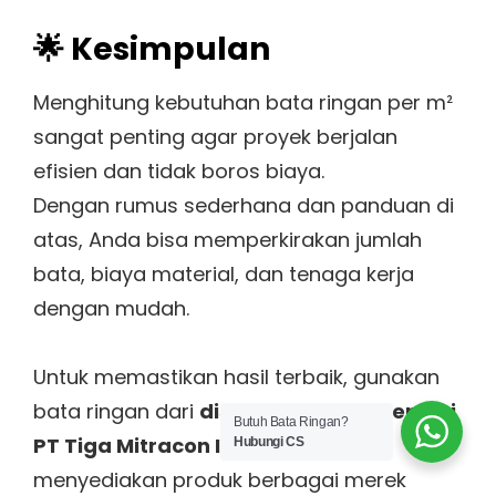
🌟 Kesimpulan
Menghitung kebutuhan bata ringan per m²
sangat penting agar proyek berjalan
efisien dan tidak boros biaya.
Dengan rumus sederhana dan panduan di
atas, Anda bisa memperkirakan jumlah
bata, biaya material, dan tenaga kerja
dengan mudah.
Untuk memastikan hasil terbaik, gunakan
bata ringan dari
distributor resmi seperti
Butuh Bata Ringan?
PT Tiga Mitracon Indonesia
yang
Hubungi CS
menyediakan produk berbagai merek