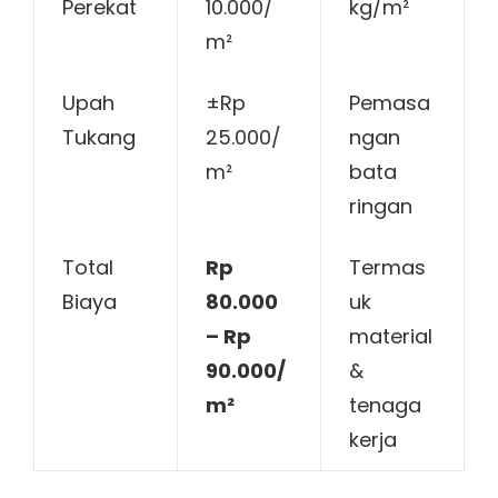
Perekat
10.000/
kg/m²
m²
Upah
±Rp
Pemasa
Tukang
25.000/
ngan
m²
bata
ringan
Total
Rp
Termas
Biaya
80.000
uk
– Rp
material
90.000/
&
m²
tenaga
kerja