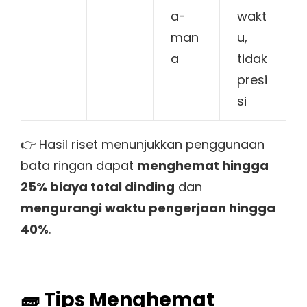
a-
wakt
man
u,
a
tidak
presi
si
👉 Hasil riset menunjukkan penggunaan
bata ringan dapat
menghemat hingga
25% biaya total dinding
dan
mengurangi waktu pengerjaan hingga
40%
.
🧱 Tips Menghemat