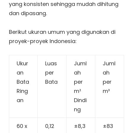
yang konsisten sehingga mudah dihitung
dan dipasang.
Berikut ukuran umum yang digunakan di
proyek-proyek Indonesia:
Ukur
Luas
Juml
Juml
an
per
ah
ah
Bata
Bata
per
per
Ring
m²
m³
an
Dindi
ng
60 x
0,12
±8,3
±83