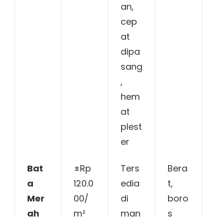
an,
cep
at
dipa
sang
,
hem
at
plest
er
Bat
±Rp
Ters
Bera
a
120.0
edia
t,
Mer
00/
di
boro
ah
m²
man
s