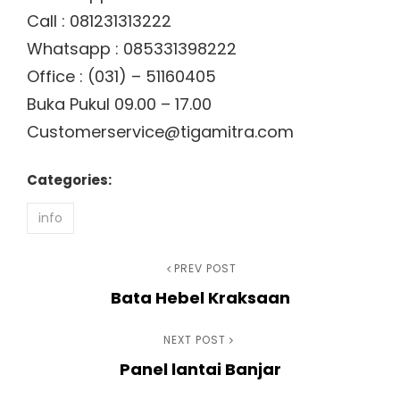
Call : 081231313222
Whatsapp : 085331398222
Office : (031) – 51160405
Buka Pukul 09.00 – 17.00
Customerservice@tigamitra.com
Categories:
info
Navigasi
Previous
PREV POST
Bata Hebel Kraksaan
Post
pos
Next
NEXT POST
Panel lantai Banjar
Post