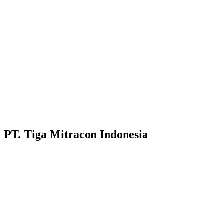
PT. Tiga Mitracon Indonesia
Pilihan cerdas dan berkualitas untuk bangunan anda.
Customer Care :
Hotline WA : 087231313222
Hotline WA : 0853313682222 :
Email : customerservice@tigamitra.com
Telp. : 031-51160405
Hotline WA : 087852574222 :