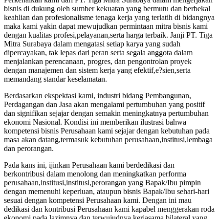
bisnis di dukung oleh sumber kekuatan yang bermutu dan berbekal
keahlian dan profesionalisme tenaga kerja yang terlatih di bidangnya
maka kami yakin dapat mewujudkan permintaan mitra bisnis kami
dengan kualitas profesi,pelayanan,serta harga terbaik. Janji PT. Tiga
Mitra Surabaya dalam mengatasi setiap karya yang sudah
dipercayakan, tak lepas dari peran serta segala anggota dalam
menjalankan perencanaan, progres, dan pengontrolan proyek
dengan manajemen dan sistem kerja yang efektif,e?sien,serta
memandang standar keselamatan.
Berdasarkan ekspektasi kami, industri bidang Pembangunan,
Perdagangan dan Jasa akan mengalami pertumbuhan yang positif
dan signifikan sejajar dengan semakin meningkatnya pertumbuhan
ekonomi Nasional. Kondisi ini memberikan ilustrasi bahwa
kompetensi bisnis Perusahaan kami sejajar dengan kebutuhan pada
masa akan datang,termasuk kebutuhan perusahaan,institusi,lembaga
dan perorangan.
Pada kans ini, ijinkan Perusahaan kami berdedikasi dan
berkontribusi dalam menolong dan meningkatkan performa
perusahaan,institusi,institusi,perorangan yang Bapak/Ibu pimpin
dengan memenuhi keperluan, ataupun bisnis Bapak/Ibu sehari-hari
sesuai dengan kompetensi Perusahaan kami. Dengan ini mau
dedikasi dan kontribusi Perusahaan kami kapabel menggerakan roda
ekonomi pada lazimnya dan terwujudnya kerjasama bilateral yang