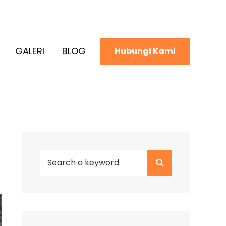
GALERI
BLOG
Hubungi Kami
Search
Search
for: