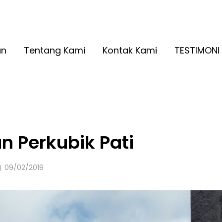
A RINGAN KUALITAS NO. 1
2026
an
Tentang Kami
Kontak Kami
TESTIMONI
n Perkubik Pati
Posted
09/02/2019
on