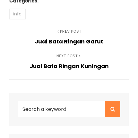
Categories:
info
Navigasi
Previous
PREV POST
Jual Bata Ringan Garut
Post
pos
Next
NEXT POST
Jual Bata Ringan Kuningan
Post
Search
Search
for: