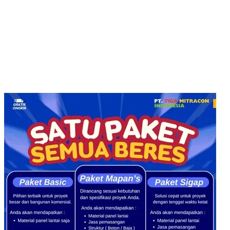
Telp. : 031-51160405
Hotline WA : 087852574222 :
Buka Setiap hari:
Senin – Jumat 08.00 – 16.00 WIB
Sabtu 08.00 – 14.00 WIB
Alamat Kantor : Jl. Raya Klakahrejo, ruko TCBD- TR. 1/11
Benowo Surabaya