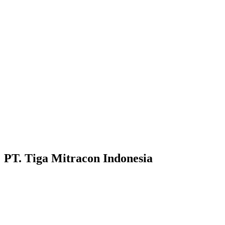
PT. Tiga Mitracon Indonesia
Pilihan cerdas dan berkualitas untuk bangunan anda.
Customer Care :
Hotline WA : 087231313222
Hotline WA : 0853313682222 :
Email : customerservice@tigamitra.com