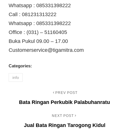
Whatsapp : 085331398222
Call : 081231313222
Whatsapp : 085331398222
Office : (031) – 51160405
Buka Pukul 09.00 – 17.00
Customerservice@tigamitra.com
Categories:
info
PREV POST
Navigasi
Previous
Bata Ringan Perkubik Palabuhanratu
Post
pos
NEXT POST
Next
Jual Bata Ringan Tarogong Kidul
Post