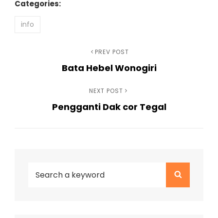
Categories:
info
Navigasi
Previous
PREV POST
Bata Hebel Wonogiri
Post
pos
Next
NEXT POST
Pengganti Dak cor Tegal
Post
Search
Search
for: