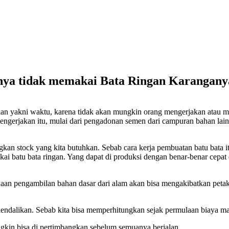
nya tidak memakai Bata Ringan Karangany
ikan yakni waktu, karena tidak akan mungkin orang mengerjakan atau m
gerjakan itu, mulai dari pengadonan semen dari campuran bahan lain
kan stock yang kita butuhkan. Sebab cara kerja pembuatan batu bata 
ai batu bata ringan. Yang dapat di produksi dengan benar-benar cepat 
anaan pengambilan bahan dasar dari alam akan bisa mengakibatkan peta
 kendalikan. Sebab kita bisa memperhitungkan sejak permulaan biaya m
gkin bisa di pertimbangkan sebelum semuanya berjalan.