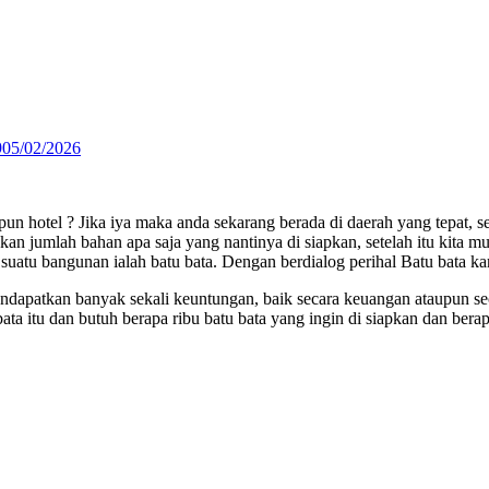
9
05/02/2026
n hotel ? Jika iya maka anda sekarang berada di daerah yang tepat, 
an jumlah bahan apa saja yang nantinya di siapkan, setelah itu kita mu
tu bangunan ialah batu bata. Dengan berdialog perihal Batu bata k
apatkan banyak sekali keuntungan, baik secara keuangan ataupun seca
ata itu dan butuh berapa ribu batu bata yang ingin di siapkan dan bera