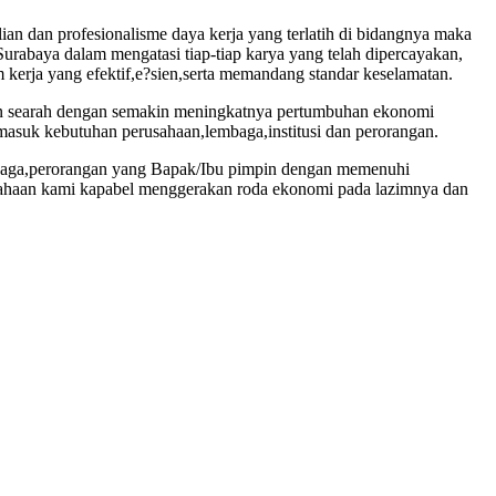
an dan profesionalisme daya kerja yang terlatih di bidangnya maka
Surabaya dalam mengatasi tiap-tiap karya yang telah dipercayakan,
kerja yang efektif,e?sien,serta memandang standar keselamatan.
kan searah dengan semakin meningkatnya pertumbuhan ekonomi
masuk kebutuhan perusahaan,lembaga,institusi dan perorangan.
embaga,perorangan yang Bapak/Ibu pimpin dengan memenuhi
usahaan kami kapabel menggerakan roda ekonomi pada lazimnya dan