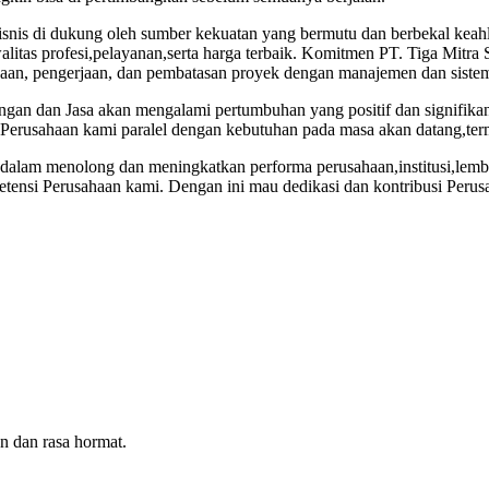
snis di dukung oleh sumber kekuatan yang bermutu dan berbekal keahli
litas profesi,pelayanan,serta harga terbaik. Komitmen PT. Tiga Mitra 
naan, pengerjaan, dan pembatasan proyek dengan manajemen dan sistem 
angan dan Jasa akan mengalami pertumbuhan yang positif dan signifi
 Perusahaan kami paralel dengan kebutuhan pada masa akan datang,ter
usi dalam menolong dan meningkatkan performa perusahaan,institusi,l
etensi Perusahaan kami. Dengan ini mau dedikasi dan kontribusi Per
n dan rasa hormat.